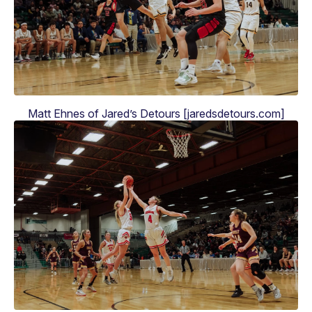
Matt Ehnes of Jared’s Detours [jaredsdetours.com]