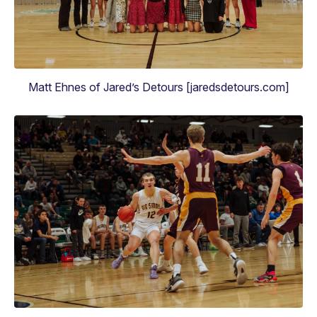
Matt Ehnes of Jared’s Detours [jaredsdetours.com]