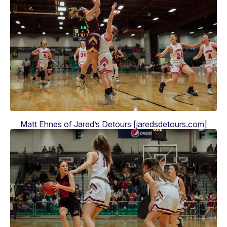
Matt Ehnes of Jared’s Detours [jaredsdetours.com]