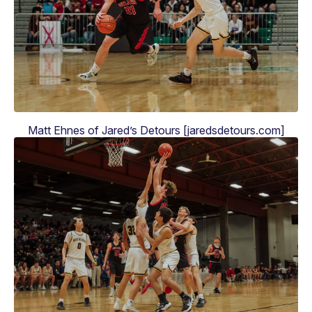
Matt Ehnes of Jared’s Detours [jaredsdetours.com]