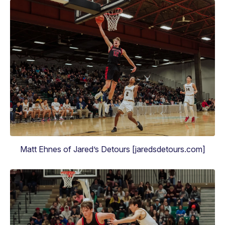
Matt Ehnes of Jared’s Detours [jaredsdetours.com]