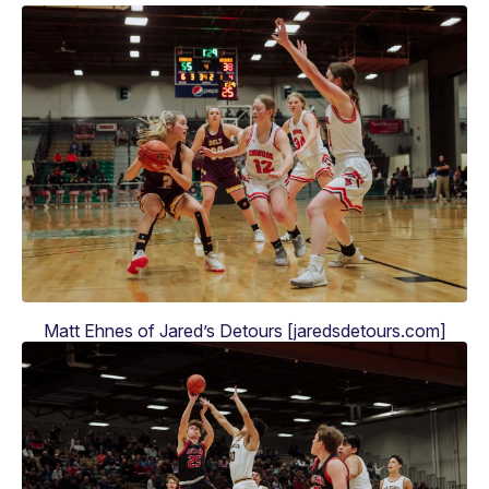
Matt Ehnes of Jared’s Detours [jaredsdetours.com]