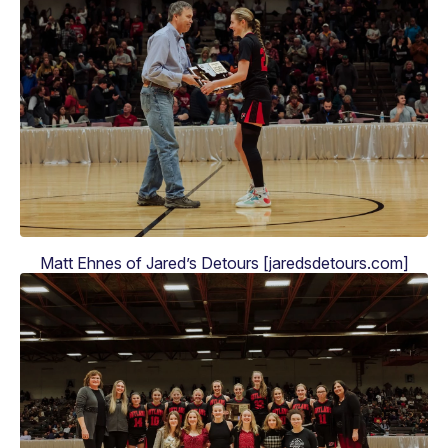
Matt Ehnes of Jared’s Detours [jaredsdetours.com]