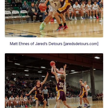
Matt Ehnes of Jared’s Detours [jaredsdetours.com]