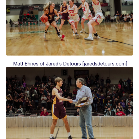
Matt Ehnes of Jared’s Detours [jaredsdetours.com]