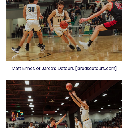
Matt Ehnes of Jared’s Detours [jaredsdetours.com]